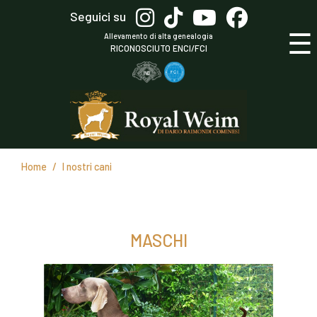
Salta
Seguici su
al
☰
Allevamento di alta genealogia
contenuto
RICONOSCIUTO ENCI/FCI
principale
Home
I nostri cani
MASCHI