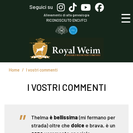
Salta
Seguici su
al
☰
Allevamento di alta genealogia
contenuto
RICONOSCIUTO ENCI/FCI
principale
Home
I vostri commenti
I VOSTRI COMMENTI
"
Thelma
è bellissima
(mi fermano per
strada) oltre che
dolce
e brava, è un