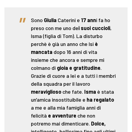
"
Sono
Giulia
Caterini e
17 ann
i fa ho
preso con me uno de
i suoi cuccioli
,
Isma (figlia di Tom). La disturbo
perchè è già un anno che Isi
è
mancata
dopo 16 anni di vita
insieme che ancora e sempre mi
colmano di
gioia e gratitudine
.
Grazie di cuore a lei e a tutti i membri
della squadra per il lavoro
meraviglioso
che fate.
Isma
è stata
un'amica insostituibile e
ha regalato
a me e alla mia famiglia anni di
felicità
e avventure
che non
potremo mai dimenticare.
Dolce,
intelligente, bellissima fino agli ultimi