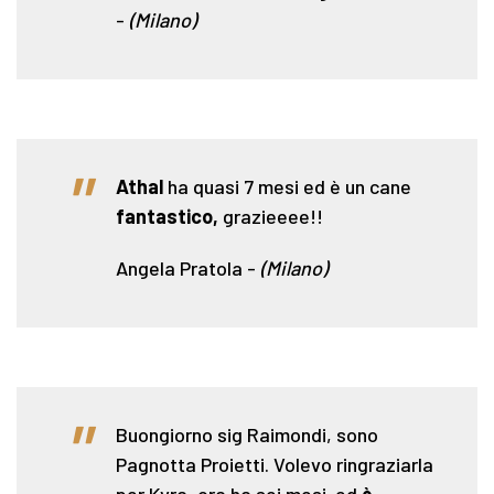
-
(Milano)
"
Athal
ha quasi 7 mesi ed è un cane
fantastico,
grazieeee!!
Angela Pratola
-
(Milano)
"
Buongiorno sig Raimondi, sono
Pagnotta Proietti. Volevo ringraziarla
per Kyra, ora ha sei mesi ed
è