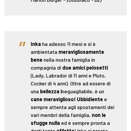
"
Inka
ha adesso 11 mesi e si è
ambientata
meravigliosamente
bene
nella nostra famiglia in
compagnia di
due amici pelosetti
(Lady, Labrador di 11 anni e Pluto,
Cocker di 4 anni). Oltre ad essere di
una
bellezza i
neguagliabile, è un
cane meraviglioso! Ubbidiente
e
sempre attenta agli spostamenti dei
vari membri della famiglia,
non le
sfugge nulla
ed è sempre pronta a
darti tanto
affetto
! Inka si presta