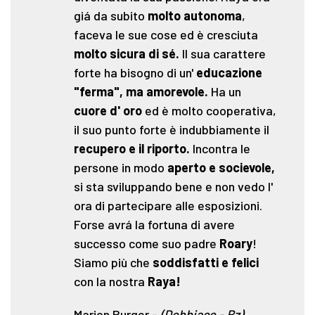
giá da subito
molto autonoma
,
faceva le sue cose ed è cresciuta
molto sicura di sé.
Il sua carattere
forte ha bisogno di un'
educazione
"ferma", ma amorevole.
Ha un
cuore d' oro
ed è molto cooperativa,
il suo punto forte è indubbiamente il
recupero e il riporto.
Incontra le
persone in modo
aperto e socievole,
si sta sviluppando bene e non vedo l'
ora di partecipare alle esposizioni.
Forse avrá la fortuna di avere
successo come suo padre
Roary
!
Siamo più che
soddisfatti e felici
con la nostra
Raya!
Marion Burger
-
(Dobbiaco - Bz)