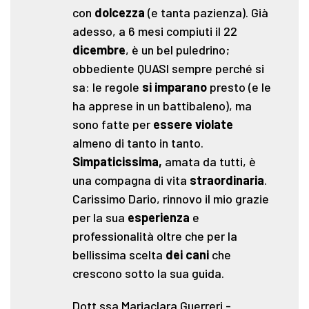
con
dolcezza
(e tanta pazienza). Già
adesso, a 6 mesi compiuti il 22
dicembre
, è un bel puledrino;
obbediente QUASI sempre perché si
sa: le regole
si imparano
presto (e le
ha apprese in un battibaleno), ma
sono fatte per
essere violate
almeno di tanto in tanto.
Simpaticissima,
amata da tutti, è
una compagna di vita
straordinaria
.
Carissimo Dario, rinnovo il mio grazie
per la sua
esperienza
e
professionalità oltre che per la
bellissima scelta
dei cani
che
crescono sotto la sua guida.
Dott.ssa Mariaclara Guerreri
-