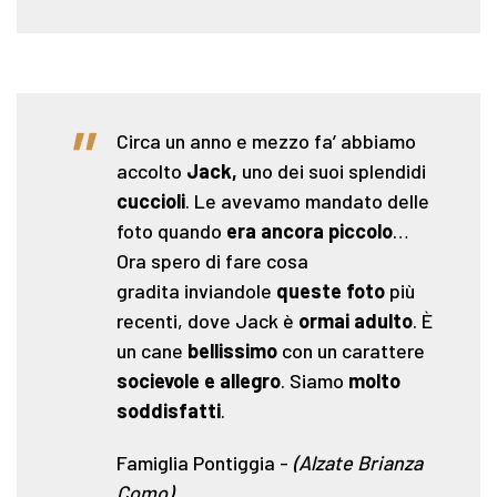
"
Circa un anno e mezzo fa’ abbiamo
accolto
Jack,
uno dei suoi splendidi
cuccioli
. Le avevamo mandato delle
foto quando
era ancora piccolo
…
Ora spero di fare cosa
gradita inviandole
queste foto
più
recenti, dove Jack è
ormai adulto
. È
un cane
bellissimo
con un carattere
socievole e allegro
. Siamo
molto
soddisfatti
.
Famiglia Pontiggia
-
(Alzate Brianza
Como)