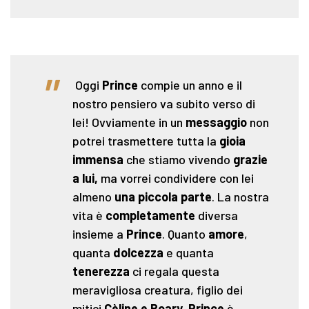
"
Oggi
Prince
compie un anno e il
nostro pensiero va subito verso di
lei! Ovviamente in un
messaggio
non
potrei trasmettere tutta la
gioia
immensa
che stiamo vivendo
grazie
a lui,
ma vorrei condividere con lei
almeno
una piccola parte
. La nostra
vita è
completamente
diversa
insieme a
Prince
. Quanto
amore
,
quanta
dolcezza
e quanta
tenerezza
ci regala questa
meravigliosa creatura, figlio dei
mitici
Cèline e Roary
.
Prince
è