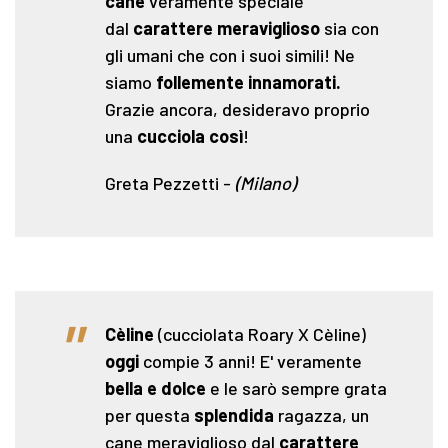
cane
veramente speciale
dal
carattere meraviglioso
sia con
gli umani che con i suoi simili! Ne
siamo
follemente
innamorati.
Grazie ancora, desideravo proprio
una
cucciola così
!
Greta Pezzetti
-
(Milano)
"
Cèline
(cucciolata Roary X Cèline)
oggi
compie 3 anni! E' veramente
bella e dolce
e le sarò sempre grata
per questa
splendida
ragazza, un
cane meraviglioso dal
carattere