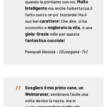
quando la portiamo con noi.
Molto
intelligente
ma anche furbetta (sa il
fatto suo) e un po’ testarda! Ha il
suo bel
carattere
! Che dire, ci ha
sconvolto e
migliorato la vita
, è una
gioia
!
Grazie
mille per questa
fantastica cucciola!
Pasquali Alessia
-
(Susegana -Tv)
"
Scegliere il mio primo cane, un
Weimaraner,
sembrava facile una
volta deciso la razza, ma in
realtà
nascondeva
molte più