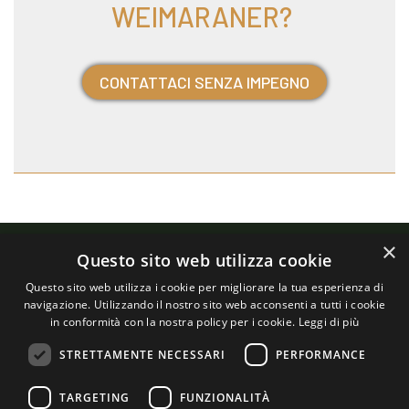
WEIMARANER?
CONTATTACI SENZA IMPEGNO
×
Questo sito web utilizza cookie
Questo sito web utilizza i cookie per migliorare la tua esperienza di
navigazione. Utilizzando il nostro sito web acconsenti a tutti i cookie
in conformità con la nostra policy per i cookie.
Leggi di più
Cascina
STRETTAMENTE NECESSARI
PERFORMANCE
© Copyright - Tutti i diritti sono riservati -
Privacy Policy
Allevatori di cuccioli Weimaraner di alta genealogia:
scopri di più
TARGETING
FUNZIONALITÀ
Garavella, 5