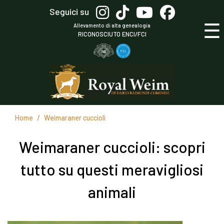
Salta
Seguici su
al
☰
Allevamento di alta genealogia
contenuto
RICONOSCIUTO ENCI/FCI
principale
Home
Weimaraner cuccioli
Weimaraner cuccioli: scopri
tutto su questi meravigliosi
animali