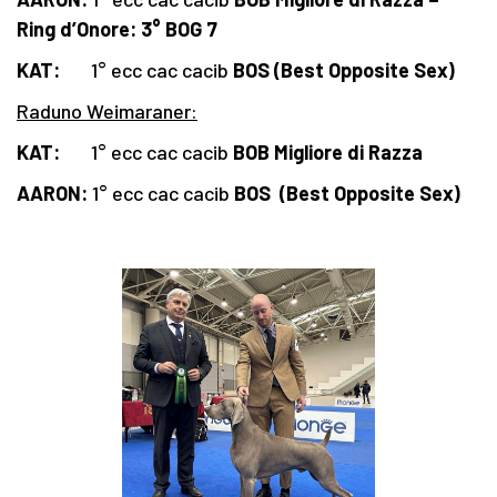
Ring d’Onore:
3° BOG 7
KAT:
1° ecc cac cacib
BOS
(Best Opposite Sex)
Raduno Weimaraner:
KAT:
1° ecc cac cacib
BOB
Migliore di Razza
AARON:
1° ecc cac cacib
BOS
(Best Opposite Sex)