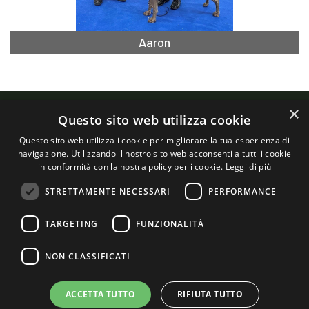
Aaron
×
Questo sito web utilizza cookie
Questo sito web utilizza i cookie per migliorare la tua esperienza di
navigazione. Utilizzando il nostro sito web acconsenti a tutti i cookie
in conformità con la nostra policy per i cookie.
Leggi di più
Cascina
STRETTAMENTE NECESSARI
PERFORMANCE
© Copyright - Tutti i diritti sono riservati -
Privacy Policy
Allevatori di cuccioli Weimaraner di alta genealogia:
scopri di più
TARGETING
FUNZIONALITÀ
Garavella, 5
26811 Boffalora d'Adda (LO)
NON CLASSIFICATI
+39 0371604077
+39 3356143838
ACCETTA TUTTO
RIFIUTA TUTTO
raimondi@royalweim.com